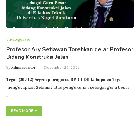
Uncategorized
Profesor Ary Setiawan Torehkan gelar Profesor
Bidang Konstruksi Jalan
by
Administrator
December 20, 2024
𝐓𝐞𝐠𝐚𝐥, (𝟐𝟎/𝟏𝟐) 𝐒𝐞𝐠𝐞𝐧𝐚𝐩 𝐩𝐞𝐧𝐠𝐮𝐫𝐮𝐬 𝐃𝐏𝐃 𝐋𝐃𝐈𝐈 𝐤𝐚𝐛𝐮𝐩𝐚𝐭𝐞𝐧 𝐓𝐞𝐠𝐚𝐥
mengucapkan Selamat atas pengukuhan sebagai guru besar
…
READ MORE